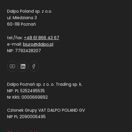
zautomatyzowanego podejmowania decyzji, w tym do
profilowania.
*
Dalpo Poland sp. z o.o.
ul. Miedziana 3
60-118 Poznań
tel./fax:
+48 61 866 43 67
e-mail:
biuro@dalpo.pl
NIP: 7792428207
Dalpo Poznań sp. z o. o. Trading sp. k.
NIP: PL 5252495535
Nr KRS: 0000669892
Członek Grupy VAT DALPO POLAND GV
NIP PL 2090006495