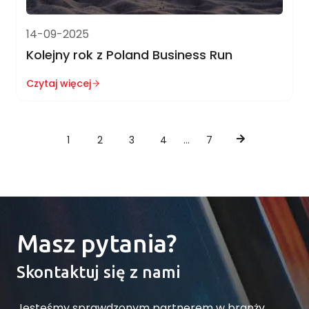
14-09-2025
Kolejny rok z Poland Business Run
Czytaj więcej
P
1
2
3
4
…
7
o
s
t
s
Masz pytania?
n
Skontaktuj się z nami
a
v
Jesteśmy sprawdzonym partnerem w branży