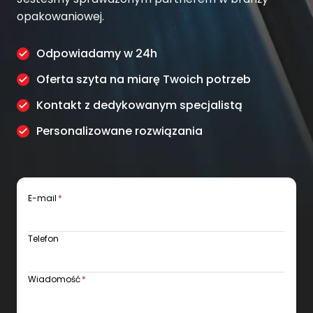
i
opakowaniowej.
g
Odpowiadamy w 24h
a
Oferta szyta na miarę Twoich potrzeb
t
i
Kontakt z dedykowanym specjalistą
o
Personalizowane rozwiązania
n
E-mail
*
Telefon
Wiadomość
*