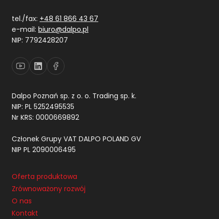
tel./fax:
+48 61 866 43 67
e-mail:
biuro@dalpo.pl
NIP: 7792428207
Dalpo Poznań sp. z o. o. Trading sp. k.
NIP: PL 5252495535
Nr KRS: 0000669892
Członek Grupy VAT DALPO POLAND GV
NIP PL 2090006495
Oferta produktowa
Zrównoważony rozwój
O nas
Kontakt