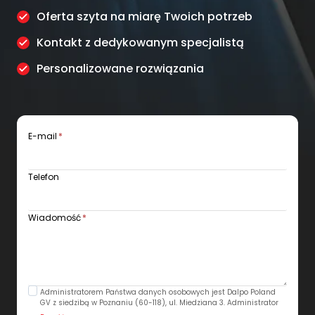
Oferta szyta na miarę Twoich potrzeb
Kontakt z dedykowanym specjalistą
Personalizowane rozwiązania
E-mail
*
Telefon
Wiadomość
*
Administratorem Państwa danych osobowych jest Dalpo Poland
GV z siedzibą w Poznaniu (60-118), ul. Miedziana 3. Administrator
wyznaczył panią Natalię Dzieciuchowicz jako Inspektora ochrony